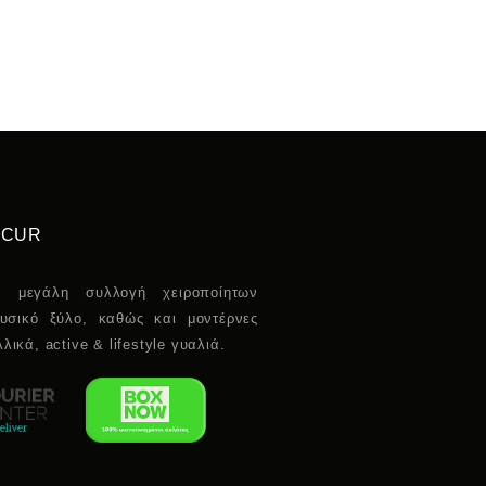
RCUR
α μεγάλη συλλογή χειροποίητων
υσικό ξύλο, καθώς και μοντέρνες
λικά, active & lifestyle γυαλιά.