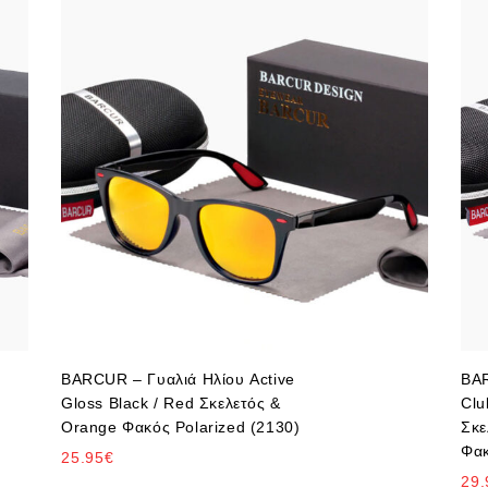
BARCUR – Γυαλιά Ηλίου Active
BAR
Gloss Black / Red Σκελετός &
Clu
Orange Φακός Polarized (2130)
Σκε
Φακ
25.95
€
29.