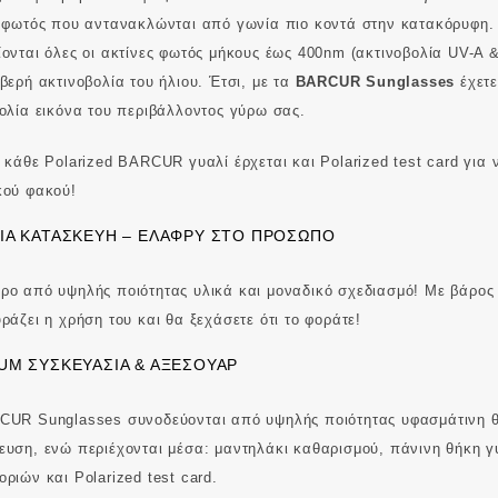
 φωτός που αντανακλώνται από γωνία πιο κοντά στην κατακόρυφη.
ονται όλες οι ακτίνες φωτός μήκους έως 400nm (ακτινοβολία UV-A 
βερή ακτινοβολία του ήλιου. Έτσι, με τα
BARCUR Sunglasses
έχετε
ολία εικόνα του περιβάλλοντος γύρω σας.
 κάθε Polarized BARCUR γυαλί έρχεται και Polarized test card για 
κού φακού!
ΙΆ ΚΑΤΑΣΚΕΥΉ – ΕΛΑΦΡΎ ΣΤΟ ΠΡΌΣΩΠΟ
ο από υψηλής ποιότητας υλικά και μοναδικό σχεδιασμό! Με βάρος 
ράζει η χρήση του και θα ξεχάσετε ότι το φοράτε!
UM ΣΥΣΚΕΥΑΣΊΑ & ΑΞΕΣΟΥΆΡ
CUR Sunglasses συνοδεύονται από υψηλής ποιότητας υφασμάτινη θ
υση, ενώ περιέχονται μέσα: μαντηλάκι καθαρισμού, πάνινη θήκη γ
ριών και Polarized test card.