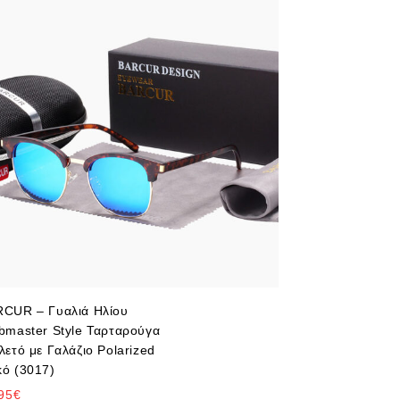
BARCUR – Γυαλ
Matte Black Σκ
Φακός Polarize
Αρχική Τιμή:
25.
19.95
€
CUR – Γυαλιά Ηλίου
bmaster Style Ταρταρούγα
λετό με Γαλάζιο Polarized
ό (3017)
95
€