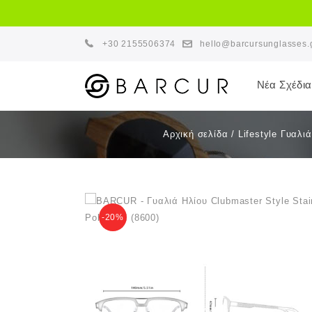
+30 2155506374
hello@barcursunglasses.
Νέα Σχέδια
Αρχική σελίδα
/
Lifestyle Γυαλιά
-20%