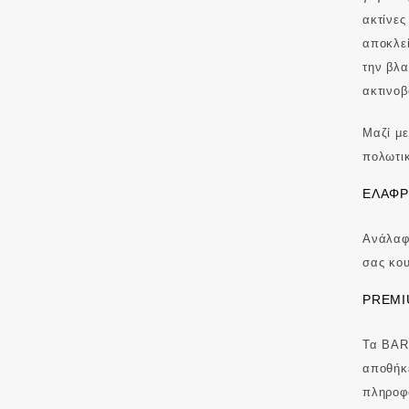
ακτίνες
αποκλεί
την βλα
ακτινοβ
Μαζί με
πολωτι
ΕΛΑΦΡ
Ανάλαφρ
σας κου
PREMI
Τα BAR
αποθήκε
πληροφο