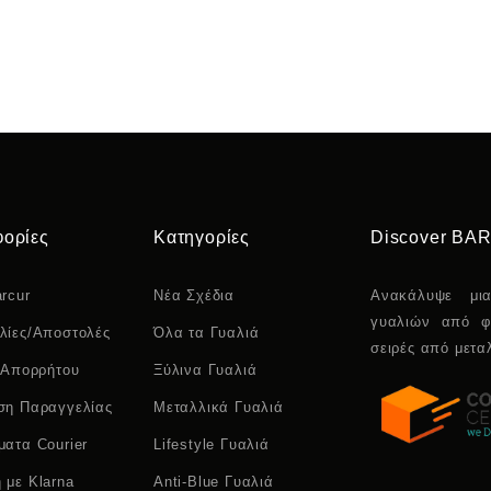
ορίες
Κατηγορίες
Discover BA
rcur
Νέα Σχέδια
Ανακάλυψε μι
γυαλιών από φ
λίες/Αποστολές
Όλα τα Γυαλιά
σειρές από μεταλ
 Απορρήτου
Ξύλινα Γυαλιά
ση Παραγγελίας
Μεταλλικά Γυαλιά
ματα Courier
Lifestyle Γυαλιά
 με Klarna
Anti-Blue Γυαλιά