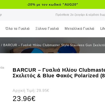
-20% με τον κωδικό "AUG20"
gr
Πρόσθεσε 2ο ζευγάρι & κέρδισε δω
Όλα τα Γυαλιά
Ξύλινα Γυαλιά
Μεταλλικά Γυαλιά
Li
/
BARCUR – Γυαλιά Ηλίου Clubmaster Style Stainless Gun Σκελετό
BARCUR – Γυαλιά Ηλίου Clubmaster
Σκελετός & Blue Φακός Polarized (
Αρχική Τιμή:
29.95
€
23.96
€