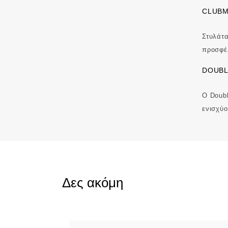
CLUBM
Στυλάτα
προσφέρ
DOUBL
Ο Doubl
ενισχύο
Δες ακόμη