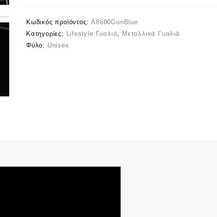
Κωδικός προϊόντος:
A8600GunBlue
Κατηγορίες:
Lifestyle Γυαλιά
,
Μεταλλικά Γυαλιά
Φύλο:
Unisex