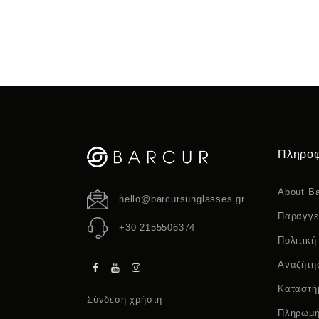
Πληροφ
About Ba
hello@barcursunglasses.gr
Παραγγε
+30 2155506374
Πολιτική
Αναζήτη
Καταστή
Σύνδεση χρήστη
Πληρωμή