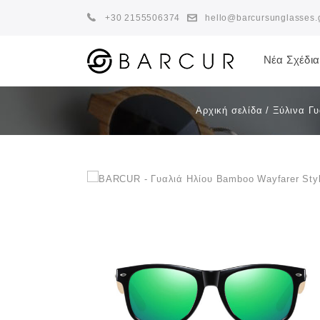
+30 2155506374
hello@barcursunglasses.
Νέα Σχέδια
Αρχική σελίδα
/
Ξύλινα Γυ