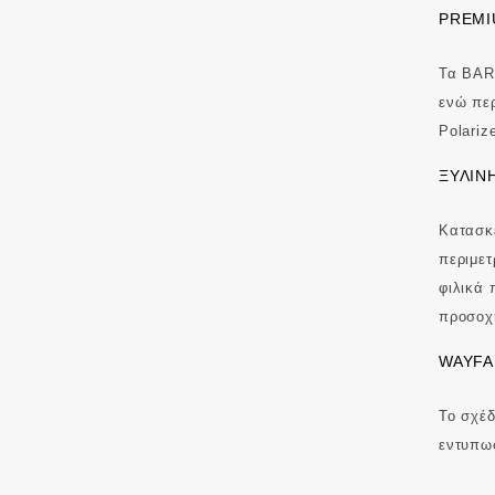
PREMI
Τα BAR
ενώ περ
Polariz
ΞΎΛΙΝ
Κατασκε
περιμετ
φιλικά 
προσοχή
WAYFA
Το σχέδ
εντυπω