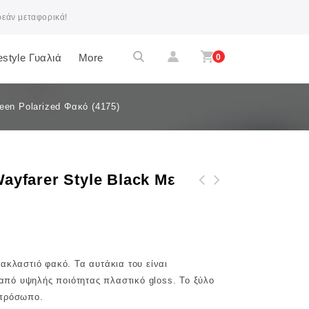
ρεάν μεταφορικά!
festyle Γυαλιά
More
0
een Polarized Φακό (4175)
yfarer Style Black Με
BARCUR - Γυαλιά Ηλίου
BARCUR - Γυαλιά Ηλίου Pilot
Bamboo Wayfarer Style
Stainless Κόκκινος/Χρυσός
Leopard με Tea Polarized
Σκελετός & Πορτοκαλί Φακός
Φακό (4175)
Polarized (8768)
ακλαστιό φακό. Τα αυτάκια του είναι
πό υψηλής ποιότητας πλαστικό gloss. Το ξύλο
 πρόσωπο.