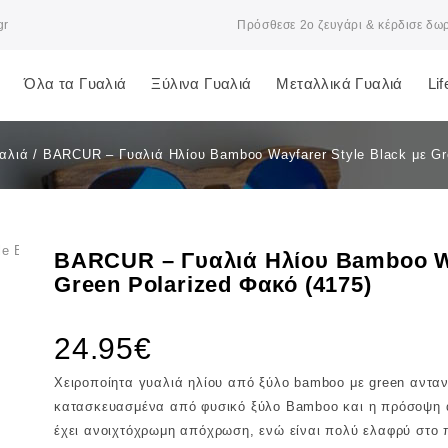
gr
Πρόσθεσε 2ο ζευγάρι & κέρδισε δω
Όλα τα Γυαλιά
Ξύλινα Γυαλιά
Μεταλλικά Γυαλιά
Li
αλιά
/
BARCUR – Γυαλιά Ηλίου Bamboo Wayfarer Style Black με Gr
BARCUR – Γυαλιά Ηλίου Bamboo Wa
Green Polarized Φακό (4175)
24.95
€
Χειροποίητα γυαλιά ηλίου από ξύλο bamboo με green ανταν
κατασκευασμένα από φυσικό ξύλο Bamboo και η πρόσοψη α
έχει ανοιχτόχρωμη απόχρωση, ενώ είναι πολύ ελαφρύ στο