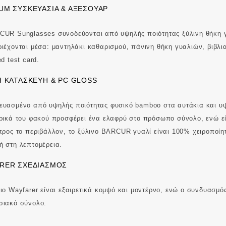
UM ΣΥΣΚΕΥΑΣΊΑ & ΑΞΕΣΟΥΆΡ
CUR Sunglasses συνοδεύονται από υψηλής ποιότητας ξύλινη θήκη 
ιέχονται μέσα: μαντηλάκι καθαρισμού, πάνινη θήκη γυαλιών, βιβλ
ed test card.
Η ΚΑΤΑΣΚΕΥΉ & PC GLOSS
υασμένο από υψηλής ποιότητας φυσικό bamboo στα αυτάκια και υψ
ρικά του φακού προσφέρει ένα ελαφρύ στο πρόσωπο σύνολο, ενώ ε
προς το περιβάλλον, το ξύλινο BARCUR γυαλί είναι 100% χειροποίητ
 στη λεπτομέρεια.
RER ΣΧΕΔΙΑΣΜΌΣ
ιο Wayfarer είναι εξαιρετικά κομψό και μοντέρνο, ενώ ο συνδυασμό
σιακό σύνολο.