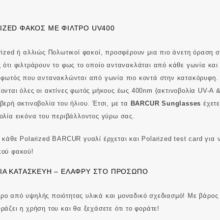
IZED ΦΑΚΌΣ ΜΕ ΦΊΛΤΡΟ UV400
rized ή αλλιώς Πολωτικοί φακοί, προσφέρουν μια πιο άνετη όραση στ
 ότι φιλτράρουν το φως το οποίο αντανακλάται από κάθε γωνία και 
 φωτός που αντανακλώνται από γωνία πιο κοντά στην κατακόρυφη.
ονται όλες οι ακτίνες φωτός μήκους έως 400nm (ακτινοβολία UV-A 
βερή ακτινοβολία του ήλιου. Έτσι, με τα
BARCUR Sunglasses
έχετε
ολία εικόνα του περιβάλλοντος γύρω σας.
 κάθε Polarized BARCUR γυαλί έρχεται και Polarized test card για 
κού φακού!
ΙΆ ΚΑΤΑΣΚΕΥΉ – ΕΛΑΦΡΎ ΣΤΟ ΠΡΌΣΩΠΟ
ο από υψηλής ποιότητας υλικά και μοναδικό σχεδιασμό! Με βάρος 
ράζει η χρήση του και θα ξεχάσετε ότι το φοράτε!