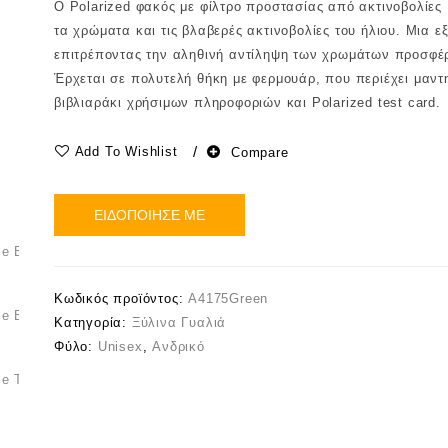
Ο Polarized φακός με φίλτρο προστασίας από ακτινοβολίες
τα χρώματα και τις βλαβερές ακτινοβολίες του ήλιου. Μια ε
επιτρέποντας την αληθινή αντίληψη των χρωμάτων προσφέρ
Έρχεται σε πολυτελή θήκη με φερμουάρ, που περιέχει μαντ
βιβλιαράκι χρήσιμων πληροφοριών και Polarized test card.
Add To Wishlist
Compare
ΕΙΔΟΠΟΙΗΣΕ ΜΕ
Κωδικός προϊόντος:
A4175Green
Κατηγορία:
Ξύλινα Γυαλιά
Φύλο:
Unisex
,
Ανδρικό