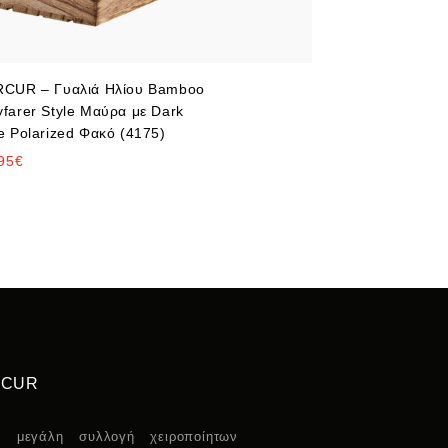
CUR – Γυαλιά Ηλίου Bamboo
farer Style Μαύρα με Dark
e Polarized Φακό (4175)
95
€
RCUR
α μεγάλη συλλογή χειροποίητων