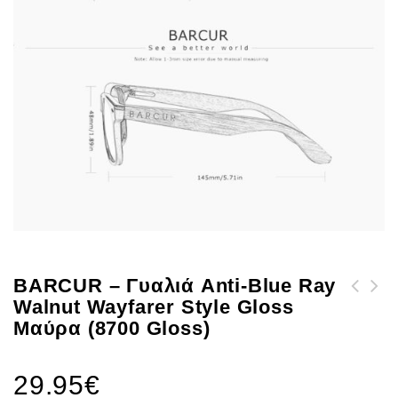
BARCUR – Γυαλιά Anti-Blue Ray
Walnut Wayfarer Style Gloss
BARCUR - Γυαλιά Ηλίου
BARCUR - Γυαλιά Ηλίου
Μαύρα (8700 Gloss)
Παιδικά Bamboo Wayfarer
Zebrawood Wayfarer Style
Style Crystal με Rose
Μαύρα Fullface με Orange
29.95
€
Polarized Φακό (300)
Polarized Φακό (4128)