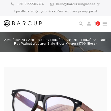
+30 2155506374
hello@barcursunglasses.gr
Πρόσθεσε 2ο ζευγάρι & κέρδισε δωρεάν μεταφορικά!
0
Αρχική σελίδα
/
Anti-Blue Ray Γυαλιά
/
BARCUR – Γυαλιά Anti-Blue
Ray Walnut Wayfarer Style Gloss Μαύρα (8700 Gloss)