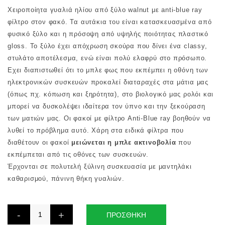
Χειροποίητα γυαλιά ηλίου από ξύλο walnut με anti-blue ray
φίλτρο στον φακό. Τα αυτάκια του είναι κατασκευασμένα από
φυσικό ξύλο και η πρόσοψη από υψηλής ποιότητας πλαστικό
gloss. Το ξύλο έχει απόχρωση σκούρα που δίνει ένα classy,
στυλάτο αποτέλεσμα, ενώ είναι πολύ ελαφρύ στο πρόσωπο.
Εχει διαπιστωθεί ότι το μπλε φως που εκπέμπει η οθόνη των
ηλεκτρονικών συσκευών προκαλεί διαταραχές στα μάτια μας
(όπως πχ. κόπωση και ξηρότητα), στο βιολογικό μας ρολόι και
μπορεί να δυσκολέψει ιδαίτερα τον ύπνο και την ξεκούραση
των ματιών μας. Οι φακοί με φίλτρο Anti-Blue ray βοηθούν να
λυθεί το πρόβλημα αυτό. Χάρη στα ειδικά φίλτρα που
διαθέτουν οι φακοί
μειώνεται η μπλε ακτινοβολία
που
εκπέμπεται από τις οθόνες των συσκευών.
Έρχονται σε πολυτελή ξύλινη συσκευασία με μαντηλάκι
καθαρισμού, πάνινη θήκη γυαλιών.
ΠΡΟΣΘΗΚΗ